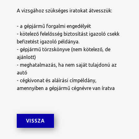
A vizsgához szükséges iratokat átvesszük:
- a gépjármű forgalmi engedélyét
- kötelező felelősség biztosítást igazoló csekk
befizetést igazoló példánya.
- gépjármű törzskönyve (nem kötelező, de
ajánlott)
- meghatalmazás, ha nem saját tulajdonú az
autó
- cégkivonat és aláírási címpéldány,
amennyiben a gépjármű cégnévre van íratva
VISSZA