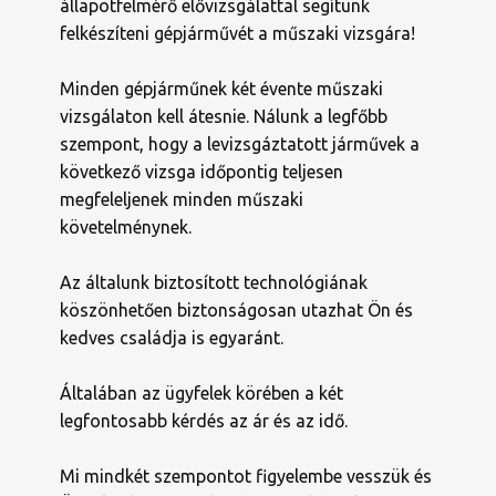
állapotfelmérő elővizsgálattal segítünk
felkészíteni gépjárművét a műszaki vizsgára!
Minden gépjárműnek két évente műszaki
vizsgálaton kell átesnie. Nálunk a legfőbb
szempont, hogy a levizsgáztatott járművek a
következő vizsga időpontig teljesen
megfeleljenek minden műszaki
követelménynek.
Az általunk biztosított technológiának
köszönhetően biztonságosan utazhat Ön és
kedves családja is egyaránt.
Általában az ügyfelek körében a két
legfontosabb kérdés az ár és az idő.
Mi mindkét szempontot figyelembe vesszük és